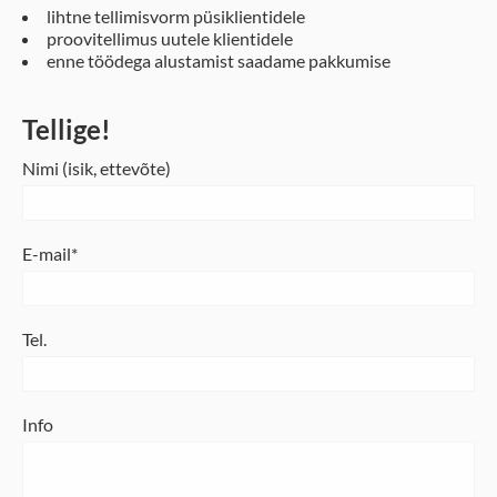
lihtne tellimisvorm püsiklientidele
proovitellimus uutele klientidele
enne töödega alustamist saadame pakkumise
Tellige!
Nimi (isik, ettevõte)
E-mail
Tel.
Info