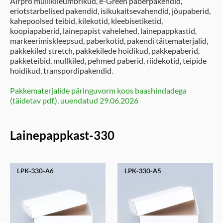
Airpro mullikileümbrikud, e-Green paberpakendid,
eriotstarbelised pakendid, isikukaitsevahendid, jõupaberid,
kahepoolsed teibid, kilekotid, kleebisetiketid,
koopiapaberid, lainepapist vahelehed, lainepappkastid,
markeerimiskleepsud, paberkotid, pakendi täitematerjalid,
pakkekiled stretch, pakkekilede hoidikud, pakkepaberid,
pakketeibid, mullkiled, pehmed paberid, riidekotid, teipide
hoidikud, transpordipakendid.
Pakkematerjalide päringuvorm koos baashindadega
(täidetav pdf.), uuendatud 29.06.2026
Lainepappkast-330