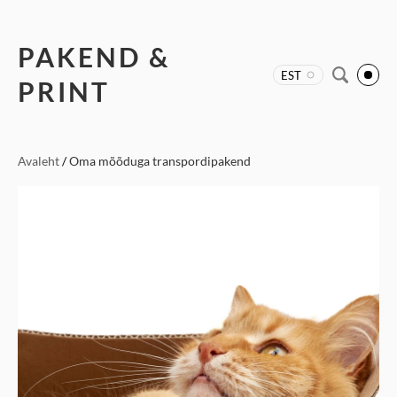
PAKEND &
EST
PRINT
Avaleht
/
Oma mõõduga transpordipakend