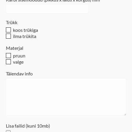
Trükk
koos trükiga
ilma trükita
Materjal
pruun
valge
Täiendav info
Lisa failid (kuni 10mb)