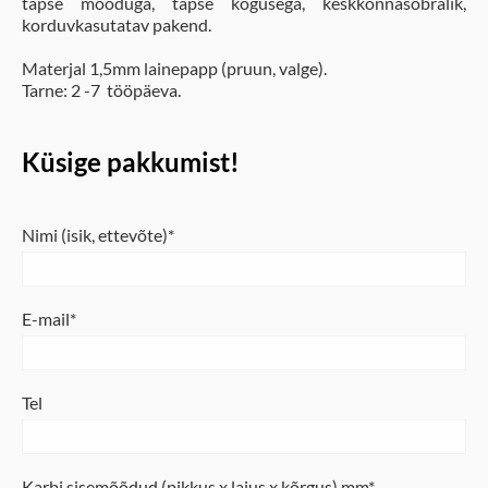
täpse mõõduga, täpse kogusega, keskkonnasõbralik,
korduvkasutatav pakend.
Materjal 1,5mm lainepapp (pruun, valge).
Tarne: 2 -7 tööpäeva.
Küsige pakkumist!
Nimi (isik, ettevõte)
E-mail
Tel
Karbi sisemõõdud (pikkus x laius x kõrgus) mm