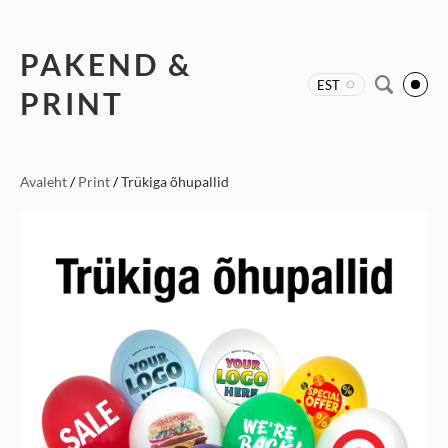
PAKEND &
EST
PRINT
Avaleht
/
Print
/
Trükiga õhupallid